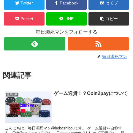
Twitter
Facebook
はてブ
Pocket
LINE
コピー
毎日瀕死マンをフォローする
毎日瀕死マン
関連記事
ゲーム通貨！？Coin2payについて
魔界銘柄
こんにちは、毎日瀕死マン@hoboshibouです。 ゲーム通貨を自称す
る。Coin2payについてです。 Coinexchangeでトレード可能です。 目