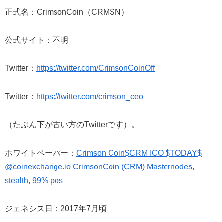
正式名：CrimsonCoin（CRMSN）
公式サイト：不明
Twitter：
https://twitter.com/CrimsonCoinOff
Twitter：
https://twitter.com/crimson_ceo
（たぶん下が古い方のTwitterです）。
ホワイトペーパー：
Crimson Coin$CRM ICO $TODAY$
@coinexchange.io CrimsonCoin (CRM) Masternodes,
stealth, 99% pos
ジェネシス日：2017年7月頃