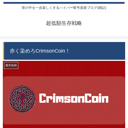
世の中を一歩楽しくするハイパー暗号資産ブログ(雑記)
超低額生存戦略
赤く染めろCrimsonCoin！
魔界銘柄