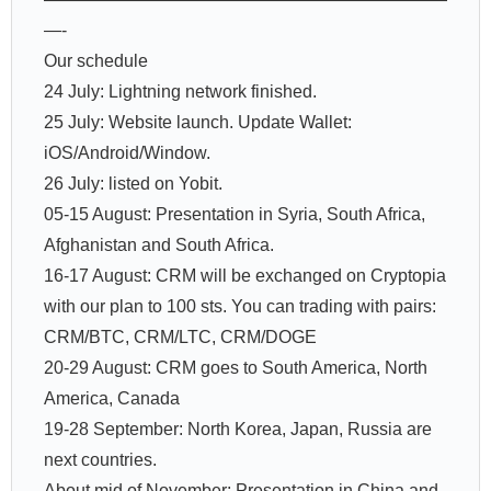
—-
Our schedule
24 July: Lightning network finished.
25 July: Website launch. Update Wallet:
iOS/Android/Window.
26 July: listed on Yobit.
05-15 August: Presentation in Syria, South Africa,
Afghanistan and South Africa.
16-17 August: CRM will be exchanged on Cryptopia
with our plan to 100 sts. You can trading with pairs:
CRM/BTC, CRM/LTC, CRM/DOGE
20-29 August: CRM goes to South America, North
America, Canada
19-28 September: North Korea, Japan, Russia are
next countries.
About mid of November: Presentation in China and