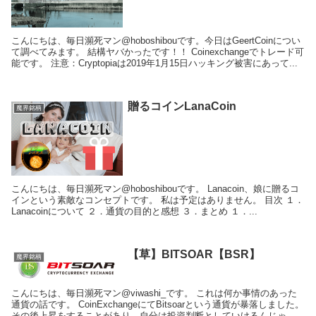
こんにちは、毎日瀕死マン@hoboshibouです。今日はGeertCoinについ
て調べてみます。 結構ヤバかったです！！ Coinexchangeでトレード可
能です。 注意：Cryptopiaは2019年1月15日ハッキング被害にあって...
贈るコインLanaCoin
魔界銘柄
こんにちは、毎日瀕死マン@hoboshibouです。 Lanacoin、娘に贈るコ
インという素敵なコンセプトです。 私は予定はありません。 目次 １．
Lanacoinについて ２．通貨の目的と感想 ３．まとめ １．...
【草】BITSOAR【BSR】
魔界銘柄
こんにちは、毎日瀕死マン@viwashi_です。 これは何か事情のあった
通貨の話です。 CoinExchangeにてBitsoarという通貨が暴落しました。
その後上昇をすることがあり、自分は投資判断としていけるんじゃな