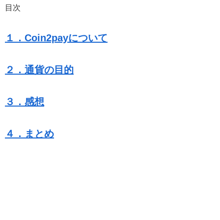
目次
１．Coin2payについて
２．通貨の目的
３．感想
４．まとめ