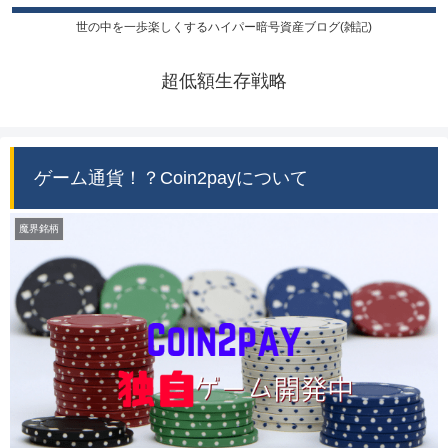
世の中を一歩楽しくするハイパー暗号資産ブログ(雑記)
超低額生存戦略
ゲーム通貨！？Coin2payについて
魔界銘柄