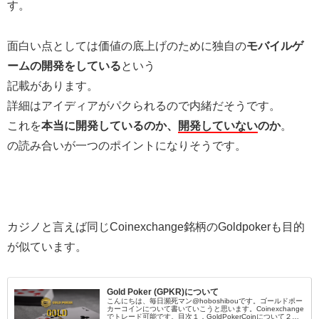
す。
面白い点としては価値の底上げのために独自の
モバイルゲ
ームの開発をしている
という
記載があります。
詳細はアイディアがパクられるので内緒だそうです。
これを
本当に開発しているのか、
開発していない
のか
。
の読み合いが一つのポイントになりそうです。
カジノと言えば同じCoinexchange銘柄のGoldpokerも目的
が似ています。
Gold Poker (GPKR)について
こんにちは、毎日瀕死マン@hoboshibouです。ゴールドポー
カーコインについて書いていこうと思います。Coinexchange
でトレード可能です。目次１．GoldPokerCoinについて２．