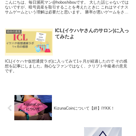
こんにちは、毎日瀕死マン@hoboshibouです。 大した話じゃないでは
ないですが、暗号資産を取引することを考えたときに これはマイナス
サムゲームという理解は必要だと思います。 勝率が悪いゲームをさせ
られており、安定した有利な状況で勝負...
ICL(イケハヤさんのサロン)に入っ
自分の意見
てみたよ
ICL(イケハヤ仮想通貨ラボ)に入ってみて1ヶ月が経過したので その感
想を記事にしました。熱心なファンではなく、クリプト中級者の意見
です。
KizunaCoinについて【絆】IYKK！