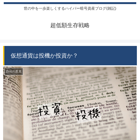
世の中を一歩楽しくするハイパー暗号資産ブログ(雑記)
超低額生存戦略
仮想通貨は投機か投資か？
自分の意見