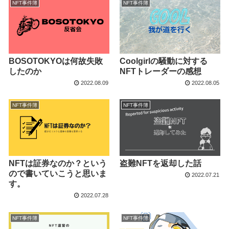
NFT事件簿
NFT事件簿
BOSOTOKYOは何故失敗
Coolgirlの騒動に対する
したのか
NFTトレーダーの感想
2022.08.09
2022.08.05
NFT事件簿
NFT事件簿
NFTは証券なのか？という
盗難NFTを返却した話
ので書いていこうと思いま
2022.07.21
す。
2022.07.28
NFT事件簿
NFT事件簿