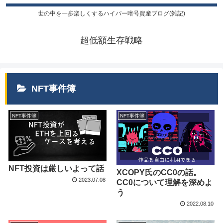
世の中を一歩楽しくするハイパー暗号資産ブログ(雑記)
超低額生存戦略
NFT事件簿
NFT事件簿
NFT事件簿
NFT投資は厳しいよって話
XCOPY氏のCC0の話。
2023.07.08
CC0について理解を深めよ
う
2022.08.10