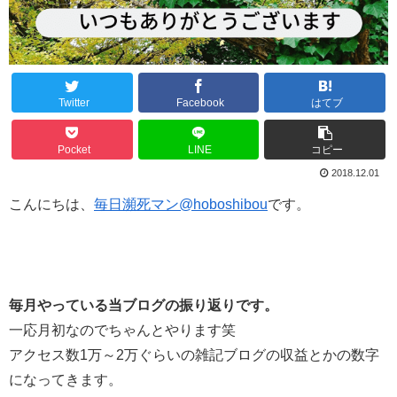
Twitter
Facebook
はてブ
Pocket
LINE
コピー
2018.12.01
こんにちは、
毎日瀕死マン@hoboshibou
です。
毎月やっている当ブログの振り返りです。
一応月初なのでちゃんとやります笑
アクセス数1万～2万ぐらいの雑記ブログの収益とかの数字
になってきます。