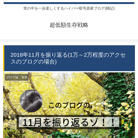
世の中を一歩楽しくするハイパー暗号資産ブログ(雑記)
超低額生存戦略
2018年11月を振り返る(1万～2万程度のアクセ
スのブログの場合)
ブログ論・進捗