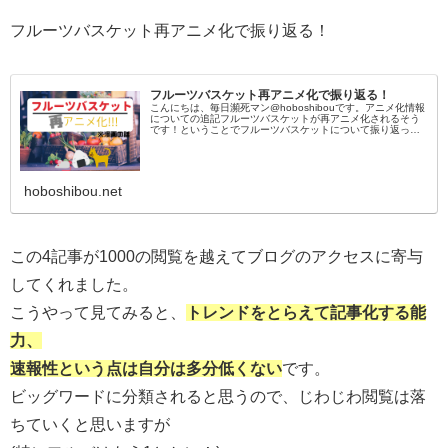
フルーツバスケット再アニメ化で振り返る！
フルーツバスケット再アニメ化で振り返る！
こんにちは、毎日瀕死マン@hoboshibouです。アニメ化情報
についての追記フルーツバスケットが再アニメ化されるそう
です！ということでフルーツバスケットについて振り返って
いこうと思います。旧番ですが全巻+DVD+花とゆめの特典だ
った由希君
hoboshibou.net
この4記事が1000の閲覧を越えてブログのアクセスに寄与
してくれました。
こうやって見てみると、
トレンドをとらえて記事化する能
力、
速報性という点は自分は多分低くない
です。
ビッグワードに分類されると思うので、じわじわ閲覧は落
ちていくと思いますが