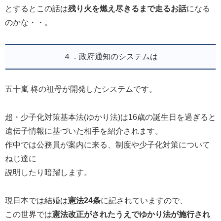
とするとこの話は
残り火を燃え尽きるまで走るお話
になる
のかな・・。
４．政府通知のシステムは
五十嵐 柊の祖母が開発したシステムです。
超・少子化対策基本法(ゆかり法)は16歳の誕生日を過ぎると
遺伝子情報に基づいた相手を紹介されます。
作中では公務員が案内に来る、制度や少子化対策について
ねじ達に
説明したり暗躍します。
現日本では結婚は
憲法24条
に記されていますので、
この世界では
憲法改正がされたうえでゆかり法が施行され