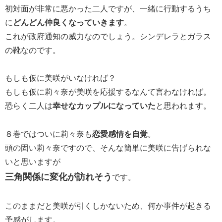
初対面が非常に悪かった二人ですが、一緒に行動するうち
に
どんどん仲良くなっていきます
。
これが政府通知の威力なのでしょう。シンデレラとガラス
の靴なのです。
もしも仮に美咲がいなければ？
もしも仮に莉々奈が美咲を応援するなんて言わなければ。
恐らく二人は
幸せなカップルになっていた
と思われます。
８巻ではついに莉々奈も
恋愛感情を自覚
。
頭の固い莉々奈ですので、そんな簡単に美咲に告げられな
いと思いますが
三角関係に変化が訪れそう
です。
このままだと美咲が引くしかないため、何か事件が起きる
予感がします。