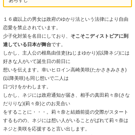
あらすじ
１６歳以上の男女は政府のゆかり法という法律により自由
恋愛を禁止されています。
少子化対策を名目にしており、
そこそこディストピアに到
達している日本が舞台
です。
しかし、主人公の根島由佳吏(ねじまゆかり)(以降ネジ)には
好きな人がいて誕生日の前日に
想いを伝えます。幸いヒロイン高崎美咲(たかさきみさき)
(以降美咲)も同じ想いで二人は
口づけをかわします。
しかし、ネジには政府通知が届き、相手の真田莉々奈(さな
だりりな)(莉々奈)とのお見合い
をすることに・・・。莉々奈と結婚前提の交際がスタート
するものの、ネジには想い人がいることがばれて莉々奈は
ネジと美咲を応援すると言い出します。