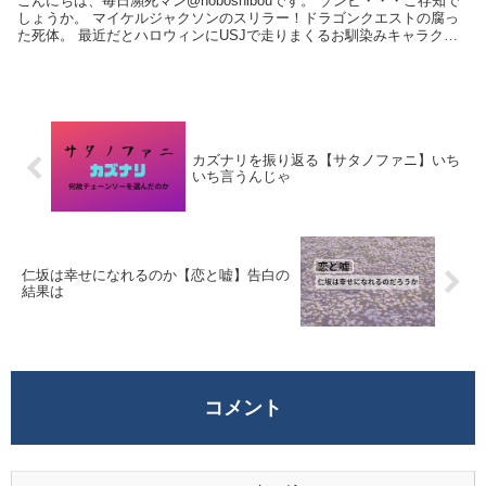
こんにちは、毎日瀕死マン@hoboshibouです。 ゾンビ・・・ご存知で
しょうか。 マイケルジャクソンのスリラー！ドラゴンクエストの腐っ
た死体。 最近だとハロウィンにUSJで走りまくるお馴染みキャラクタ
ー！ そのゾンビが起こすパニ...
カズナリを振り返る【サタノファニ】いち
いち言うんじゃ
仁坂は幸せになれるのか【恋と嘘】告白の
結果は
コメント