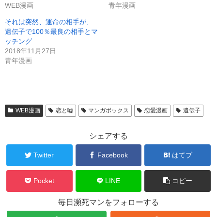
WEB漫画
青年漫画
それは突然、運命の相手が、
遺伝子で100％最良の相手とマ
ッチング
2018年11月27日
青年漫画
WEB漫画
恋と嘘
マンガボックス
恋愛漫画
遺伝子
シェアする
Twitter
Facebook
はてブ
Pocket
LINE
コピー
毎日瀕死マンをフォローする