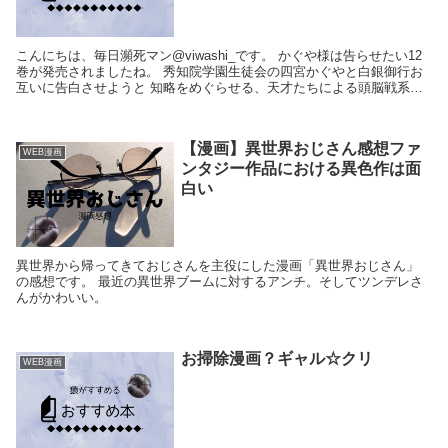
こんにちは、毎日瀕死マン@viwashi_です。 かぐや様は告らせたい12
巻が発売されましたね。 秀知院学園生徒会の四宮かぐやと白銀御行お
互いに告白させようと 知略をめぐらせる、天才たちによる頭脳戦系ラ
ブコメです。 天才…だった...
【漫画】異世界おじさん感想ファ
WEB漫画
ンタジー作品における異色作は面
白い
異世界から帰ってきておじさんを主役にした漫画「異世界おじさん」
の感想です。 最近の異世界ブームに対するアンチ。そしてツンデレさ
んがかわいい。
お掃除漫画？ギャル☆クリ
WEB漫画