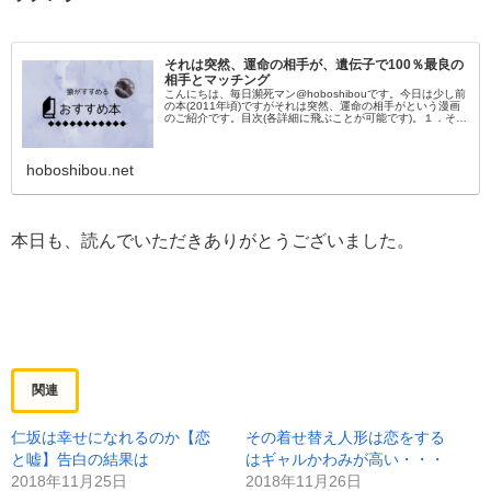
それは突然、運命の相手が、遺伝子で100％最良の
相手とマッチング
こんにちは、毎日瀕死マン@hoboshibouです。今日は少し前
の本(2011年頃)ですがそれは突然、運命の相手がという漫画
のご紹介です。目次(各詳細に飛ぶことが可能です)。１．それ
は突然、運命の相手がについて２．感想３．各エピソードに
つい
hoboshibou.net
本日も、読んでいただきありがとうございました。
関連
仁坂は幸せになれるのか【恋
その着せ替え人形は恋をする
と嘘】告白の結果は
はギャルかわみが高い・・・
2018年11月25日
2018年11月26日