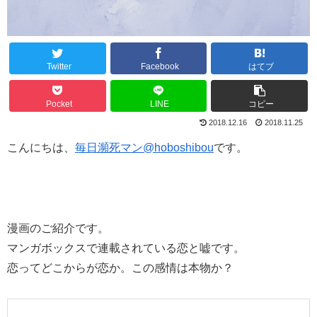
Twitter
Facebook
はてブ
Pocket
LINE
コピー
2018.12.16
2018.11.25
こんにちは、
毎日瀕死マン@hoboshibou
です。
漫画のご紹介です。
マンガボックスで連載されている恋と嘘です。
恋ってどこからが恋か。この感情は本物か？