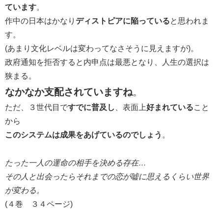
ています
。
作中の日本はかなり
ディストピアに陥っている
と思われま
す。
(あまり文化レベルは変わってなさそうに見えますが)。
政府通知を拒否すると内申点は最悪となり、人生の選択は
狭まる。
なかなか支配されていますね
。
ただ、３世代目で
すでに普及し
、表面上
好まれている
こと
から
このシステムは成果をあげているのでしょう
。
たった一人の運命の相手を決める存在…
その人と出会ったらそれまでの恋が嘘に思えるくらい世界
が変わる。
(４巻 ３４ページ)