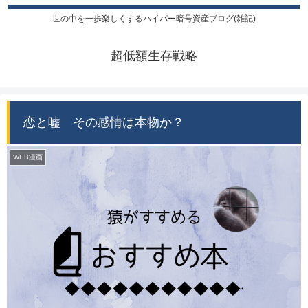
世の中を一歩楽しくするハイパー暗号資産ブログ(雑記)
超低額生存戦略
恋と嘘 その感情は本物か？
WEB漫画