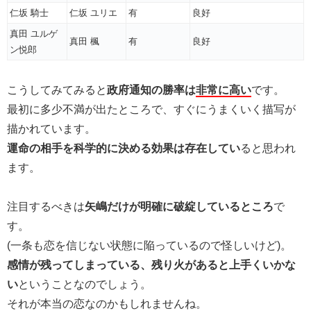
仁坂 騎士
仁坂 ユリエ
有
良好
真田 ユルゲ
真田 楓
有
良好
ン悦郎
こうしてみてみると
政府通知の勝率は
非常に高い
です。
最初に多少不満が出たところで、すぐにうまくいく描写が
描かれています。
運命の相手を科学的に決める効果は存在してい
ると思われ
ます。
注目するべきは
矢嶋だけが明確に破綻しているところ
で
す。
(一条も恋を信じない状態に陥っているので怪しいけど)。
感情が残ってしまっている、残り火があると上手くいかな
い
ということなのでしょう。
それが本当の恋なのかもしれませんね。