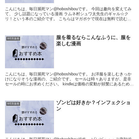
こんにちは、毎日瀕死マン@hoboshibouです。 今回は趣向を変えてみ
て、 少し話題になっている漫画 ラムネ村シュワ太先生のギャル☆ク
リ！という本のご紹介です。 こちらはマガポケで現在は無料で読むこ
とが可能です。 (Amazo...
服を着るならこんなふうに、服を
WEB漫画
楽しむ漫画
こんにちは、毎日瀕死マン@hoboshibouです。 お洋服を楽しむきっか
けになりそうな漫画の、ご紹介です。 セールは時々ありますが、是非
セールの時にお求めください。 kindleは価格の変動が頻繁にあるため、
よくご確認いた...
ゾンビは好きか？インフェクショ
WEB漫画
ン