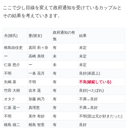
ここで少し目線を変えて政府通知を受けているカップルと
その結果を考えていきます。
政府通知の有
夫(彼氏)
妻(彼女)
結果
無
根島由佳吏
真田 莉々奈
有
未定
ー
高崎 美咲
未
未定
仁坂 悠介
ー
未
未定
不明
一条 花月
有
良好(表面上)
矢嶋 基
不明
有
不良(破綻している)
竹田 大樹
吉木 遥
有
良好(べたぼれ)
オタク
加藤 絢乃
有
不満→良好
仁坂 遥一
真理恵
有
不満→良好
不明
美作 有紗
有
不明(昔は兄が好きだった)
根島 雄二
根島 智里
有
良好