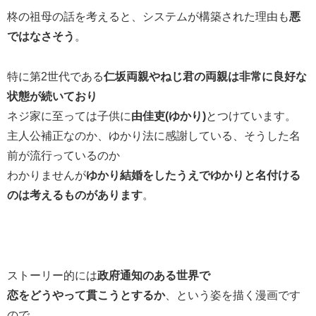
柊の祖母の話を考えると、システムが構築された理由も
悪
ではなさそう
。
特に第2世代である
仁坂両親やねじ君の両親は非常に良好な
状態が続いており
ネジ家に至っては子供に
由佳吏(ゆかり)
とつけています。
主人公補正なのか、ゆかり法に感謝している、そうした名
前が流行っているのか
わかりませんが
ゆかり結婚をしたうえでゆかりと名付ける
のは考えるものがあります
。
ストーリー的には
政府通知のある世界で
恋をどうやって貫こうとするか
、という姿を描く漫画です
ので。