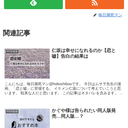
毎日瀕死マン
関連記事
仁坂は幸せになれるのか【恋と
WEB漫画
嘘】告白の結果は
こんにちは、毎日瀕死マン@hoboshibouです。 今日はムサヲ先生の漫
画、「恋と嘘」に登場する。 イケメン仁坂について考えていこうと思
います。 耽美な人だと思います。 この記事はネタバレを含みます。 あ
らかじめご注意ください。 ...
かぐや様は告られたい同人版発
WEB漫画
売…同人版…？