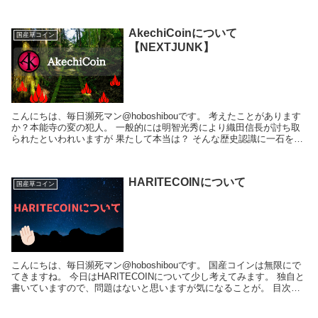
AkechiCoinについて
国産草コイン
【NEXTJUNK】
こんにちは、毎日瀕死マン@hoboshibouです。 考えたことがあります
か？本能寺の変の犯人。 一般的には明智光秀により織田信長が討ち取
られたといわれいますが 果たして本当は？ そんな歴史認識に一石を投
じた通貨があります。 それがA...
HARITECOINについて
国産草コイン
こんにちは、毎日瀕死マン@hoboshibouです。 国産コインは無限にで
てきますね。 今日はHARITECOINについて少し考えてみます。 独自と
書いていますので、問題はないと思いますが気になることが。 目次
１．HARIT...