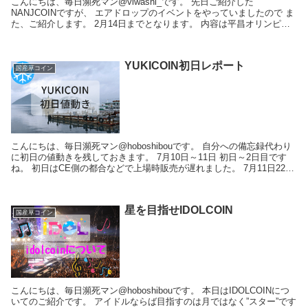
こんにちは、毎日瀕死マン@viwashi_です。 先日ご紹介した
NANJCOINですが、 エアドロップのイベントをやっていましたので ま
た、ご紹介します。 2月14日までとなります。 内容は平昌オリンピッ
クでの日本代表のメダル...
YUKICOIN初日レポート
国産草コイン
こんにちは、毎日瀕死マン@hoboshibouです。 自分への備忘録代わり
に初日の値動きを残しておきます。 7月10日～11日 初日～2日目です
ね。 初日はCE側の都合などで上場時販売が遅れました。 7月11日22時
が初動になり...
星を目指せIDOLCOIN
国産草コイン
こんにちは、毎日瀕死マン@hoboshibouです。 本日はIDOLCOINにつ
いてのご紹介です。 アイドルならば目指すのは月ではなく”スター”です