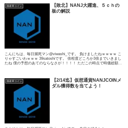
【敗北】NANJ大躍進、５ｃｈの
国産草コイン
板の解説
こんにちは、毎日瀕死マン@viwashi_です。 負けましたねｗｗｗｗ こ
りゃすごいわｗｗｗ 39satoshiです。 倍程度どころか3倍までいきまし
たね 僕の予想のあてのならなさが！！！！ ただこの時点で時価総額
は...
【2/14迄】仮想通貨NANJCOINメ
国産草コイン
ダル獲得数を当てよう！