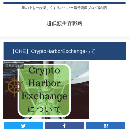
世の中を一歩楽しくするハイパー暗号資産ブログ(雑記)
超低額生存戦略
【CHE】CryptoHarborExchangeって
国産草コイン