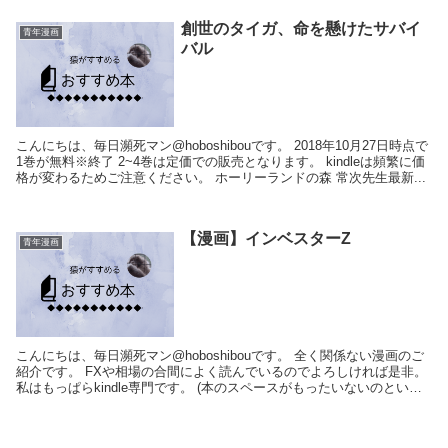
創世のタイガ、命を懸けたサバイ
青年漫画
バル
こんにちは、毎日瀕死マン@hoboshibouです。 2018年10月27日時点で
1巻が無料※終了 2~4巻は定価での販売となります。 kindleは頻繁に価
格が変わるためご注意ください。 ホーリーランドの森 常次先生最新...
【漫画】インベスターZ
青年漫画
こんにちは、毎日瀕死マン@hoboshibouです。 全く関係ない漫画のご
紹介です。 FXや相場の合間によく読んでいるのでよろしければ是非。
私はもっぱらkindle専門です。 (本のスペースがもったいないのといつ
でもダウンロードで...