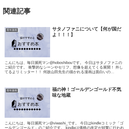
関連記事
サタノファニについて【何が国だ
青年漫画
よ！！！】
こんにちは、毎日瀕死マン@hoboshibouです。 今日はサタノファニの
ご紹介です。 衝撃的なシーンやセリフ、想像を超えてくる展開！ 外し
てるよリミッター！！ 何故山田先生の描かれる漫画は面白いの
か・・・。 ※金額は常に変わ...
福の神！ゴールデンゴールド不気
青年漫画
味な地蔵
こんにちは、毎日瀕死マン@viwashi_です。 今日はkindleコミック「ゴ
ールデンゴールド」のご紹介です。 kindleは価格の改定が頻繁に行われ