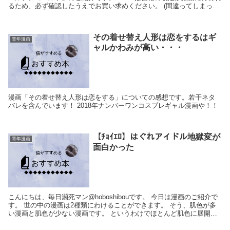
るため、必ず確認したうえでお買い求めください。 (間違ってしまった
場合も...
その着せ替え人形は恋をするはギ
青年漫画
ャルかわみが高い・・・
漫画「その着せ替え人形は恋をする」についての感想です。若干ネタ
バレを含んでいます！ 2018年ナンバーワンコスプレギャル漫画や！！
【ﾁｮｲｴﾛ】はぐれアイドル地獄変が
青年漫画
面白かった
こんにちは、毎日瀕死マン@hoboshibouです。 今日は漫画のご紹介で
す。 世の中の漫画は2種類にわけることができます。 そう、肌色が多
い漫画と肌色が少ない漫画です。 というわけでほとんど肌色に展開さ
れる漫画 はぐれアイドル地獄...