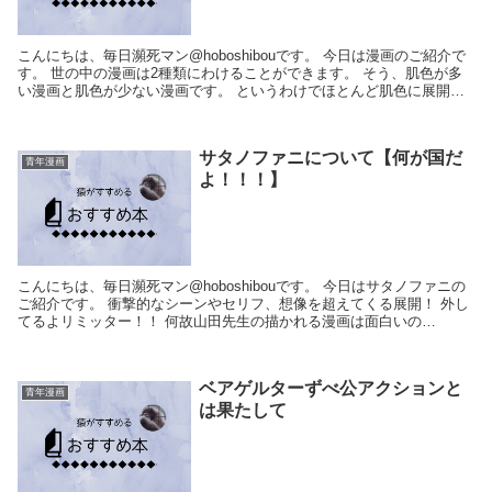
こんにちは、毎日瀕死マン@hoboshibouです。 今日は漫画のご紹介で
す。 世の中の漫画は2種類にわけることができます。 そう、肌色が多
い漫画と肌色が少ない漫画です。 というわけでほとんど肌色に展開さ
れる漫画 はぐれアイドル地獄...
サタノファニについて【何が国だ
青年漫画
よ！！！】
こんにちは、毎日瀕死マン@hoboshibouです。 今日はサタノファニの
ご紹介です。 衝撃的なシーンやセリフ、想像を超えてくる展開！ 外し
てるよリミッター！！ 何故山田先生の描かれる漫画は面白いの
か・・・。 ※金額は常に変わ...
ベアゲルターずべ公アクションと
青年漫画
は果たして