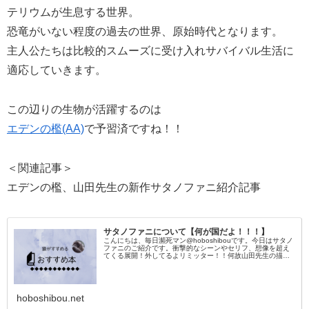
テリウムが生息する世界。
恐竜がいない程度の過去の世界、原始時代となります。
主人公たちは比較的スムーズに受け入れサバイバル生活に
適応していきます。
この辺りの生物が活躍するのは
エデンの檻(AA)
で予習済ですね！！
＜関連記事＞
エデンの檻、山田先生の新作サタノファニ紹介記事
サタノファニについて【何が国だよ！！！】
こんにちは、毎日瀕死マン@hoboshibouです。今日はサタノ
ファニのご紹介です。衝撃的なシーンやセリフ、想像を超え
てくる展開！外してるよリミッター！！何故山田先生の描か
れる漫画は面白いのか・・・。※金額は常に変わるため購入
時に必ず確認し
hoboshibou.net