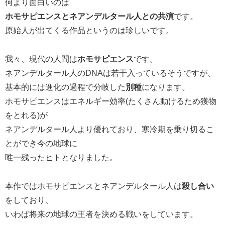
何より面白いのは
ホモサピエンスとネアンデルタール人との共演
です。
原始人が出てくる作品というのは珍しいです。
我々、現代の人間は
ホモサピエンス
です。
ネアンデルタール人のDNAは若干入っているそうですが、
基本的には進化の過程で分岐した
別種
になります。
ホモサピエンスはエネルギー効率(たくさん動けるため獲物
をとれる)が
ネアンデルタール人より優れており、寒冷期を乗り切るこ
とができ今の地球に
唯一残ったヒトとなりました。
本作ではホモサピエンスとネアンデルタール人は
殺し合い
をしており、
いわば将来の地球の王者を決める戦いをしています。