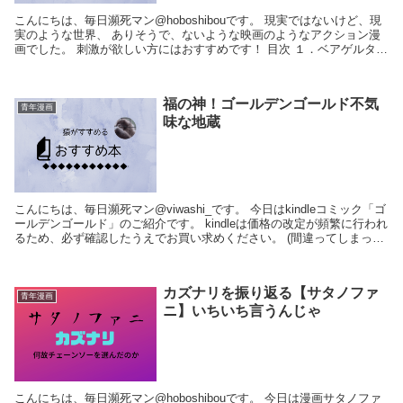
こんにちは、毎日瀕死マン@hoboshibouです。 現実ではないけど、現
実のような世界、 ありそうで、ないような映画のようなアクション漫
画でした。 刺激が欲しい方にはおすすめです！ 目次 １．ベアゲルター
について ２．感想...
福の神！ゴールデンゴールド不気
青年漫画
味な地蔵
こんにちは、毎日瀕死マン@viwashi_です。 今日はkindleコミック「ゴ
ールデンゴールド」のご紹介です。 kindleは価格の改定が頻繁に行われ
るため、必ず確認したうえでお買い求めください。 (間違ってしまった
場合も...
カズナリを振り返る【サタノファ
青年漫画
ニ】いちいち言うんじゃ
こんにちは、毎日瀕死マン@hoboshibouです。 今日は漫画サタノファ