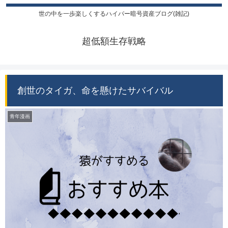
世の中を一歩楽しくするハイパー暗号資産ブログ(雑記)
超低額生存戦略
創世のタイガ、命を懸けたサバイバル
青年漫画