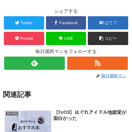
シェアする
Twitter
Facebook
はてブ
Pocket
LINE
コピー
毎日瀕死マンをフォローする
毎日瀕死マン
関連記事
【ﾁｮｲｴﾛ】はぐれアイドル地獄変が
青年漫画
面白かった