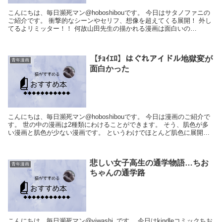
こんにちは、毎日瀕死マン@hoboshibouです。 今日はサタノファニの
ご紹介です。 衝撃的なシーンやセリフ、想像を超えてくる展開！ 外し
てるよリミッター！！ 何故山田先生の描かれる漫画は面白いの
か・・・。 ※金額は常に変わ...
【ﾁｮｲｴﾛ】はぐれアイドル地獄変が
青年漫画
面白かった
こんにちは、毎日瀕死マン@hoboshibouです。 今日は漫画のご紹介で
す。 世の中の漫画は2種類にわけることができます。 そう、肌色が多
い漫画と肌色が少ない漫画です。 というわけでほとんど肌色に展開さ
れる漫画 はぐれアイドル地獄...
悲しい女子高生の通学物語…ちお
青年漫画
ちゃんの通学路
こんにちは、毎日瀕死マン@viwashi_です。 今日はkindleコミックちお