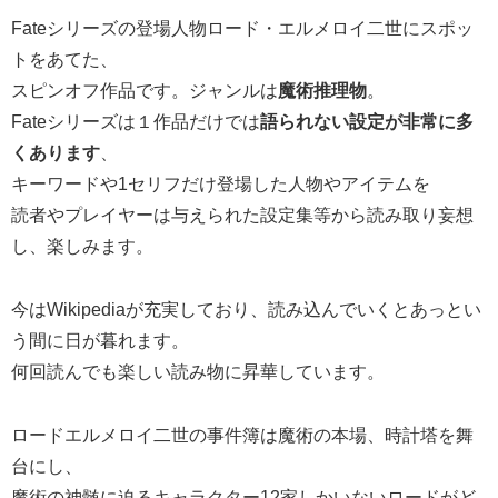
Fateシリーズの登場人物ロード・エルメロイ二世にスポッ
トをあてた、
スピンオフ作品です。ジャンルは
魔術推理物
。
Fateシリーズは１作品だけでは
語られない設定が非常に多
くあります
、
キーワードや1セリフだけ登場した人物やアイテムを
読者やプレイヤーは与えられた設定集等から読み取り妄想
し、楽しみます。
今はWikipediaが充実しており、読み込んでいくとあっとい
う間に日が暮れます。
何回読んでも楽しい読み物に昇華しています。
ロードエルメロイ二世の事件簿は魔術の本場、時計塔を舞
台にし、
魔術の神髄に迫るキャラクター12家しかいないロードがど