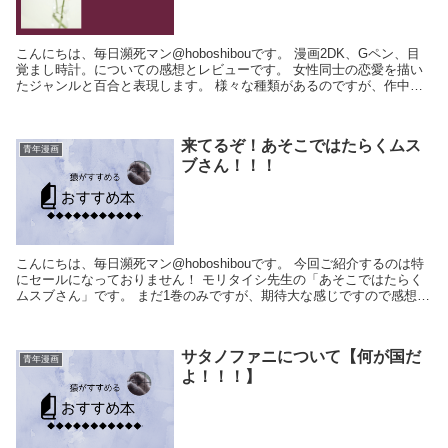
こんにちは、毎日瀕死マン@hoboshibouです。 漫画2DK、Gペン、目
覚まし時計。についての感想とレビューです。 女性同士の恋愛を描い
たジャンルと百合と表現します。 様々な種類があるのですが、作中に
登場するのは20代後半の女性達...
来てるぞ！あそこではたらくムス
青年漫画
ブさん！！！
こんにちは、毎日瀕死マン@hoboshibouです。 今回ご紹介するのは特
にセールになっておりません！ モリタイシ先生の「あそこではたらく
ムスブさん」です。 まだ1巻のみですが、期待大な感じですので感想を
書いていこうと思います。 ...
サタノファニについて【何が国だ
青年漫画
よ！！！】