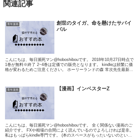
関連記事
創世のタイガ、命を懸けたサバイ
青年漫画
バル
こんにちは、毎日瀕死マン@hoboshibouです。 2018年10月27日時点で
1巻が無料※終了 2~4巻は定価での販売となります。 kindleは頻繁に価
格が変わるためご注意ください。 ホーリーランドの森 常次先生最新...
【漫画】インベスターZ
青年漫画
こんにちは、毎日瀕死マン@hoboshibouです。 全く関係ない漫画のご
紹介です。 FXや相場の合間によく読んでいるのでよろしければ是非。
私はもっぱらkindle専門です。 (本のスペースがもったいないのといつ