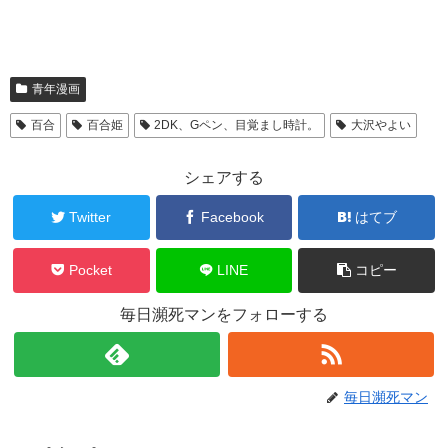
青年漫画
百合
百合姫
2DK、Gペン、目覚まし時計。
大沢やよい
シェアする
Twitter
Facebook
はてブ
Pocket
LINE
コピー
毎日瀕死マンをフォローする
毎日瀕死マン