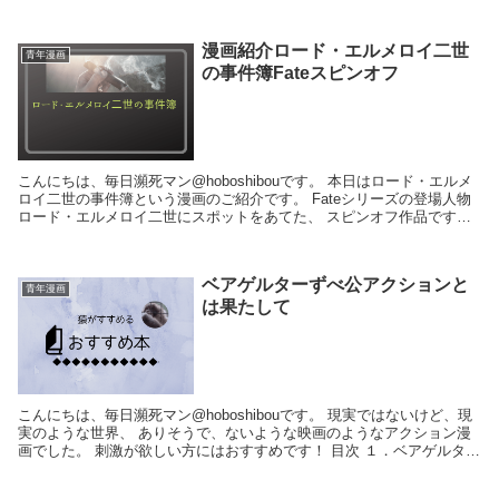
でもダウンロードで...
漫画紹介ロード・エルメロイ二世
青年漫画
の事件簿Fateスピンオフ
こんにちは、毎日瀕死マン@hoboshibouです。 本日はロード・エルメ
ロイ二世の事件簿という漫画のご紹介です。 Fateシリーズの登場人物
ロード・エルメロイ二世にスポットをあてた、 スピンオフ作品です。
ジャンルは魔術推理物。 Fa...
ベアゲルターずべ公アクションと
青年漫画
は果たして
こんにちは、毎日瀕死マン@hoboshibouです。 現実ではないけど、現
実のような世界、 ありそうで、ないような映画のようなアクション漫
画でした。 刺激が欲しい方にはおすすめです！ 目次 １．ベアゲルター
について ２．感想...