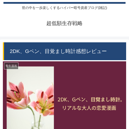
世の中を一歩楽しくするハイパー暗号資産ブログ(雑記)
超低額生存戦略
2DK、Gペン、目覚まし時計感想レビュー
青年漫画