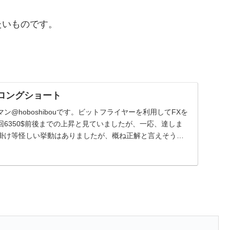
たいものです。
戦略ロングショート
ン@hoboshibouです。ビットフライヤーを利用してFXを
6350$前後までの上昇と見ていましたが、一応、達しま
掛け等怪しい挙動はありましたが、概ね正解と言えそうで