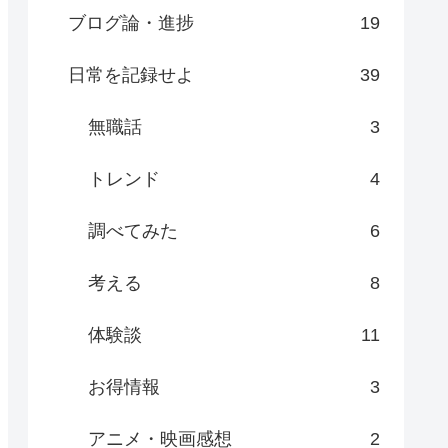
ブログ論・進捗
19
日常を記録せよ
39
無職話
3
トレンド
4
調べてみた
6
考える
8
体験談
11
お得情報
3
アニメ・映画感想
2