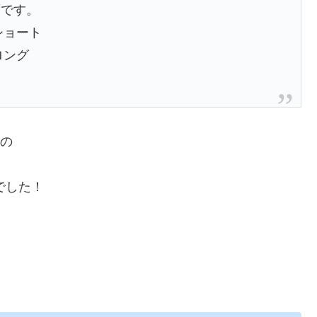
ずです。
ショート
ロング
の
でした！