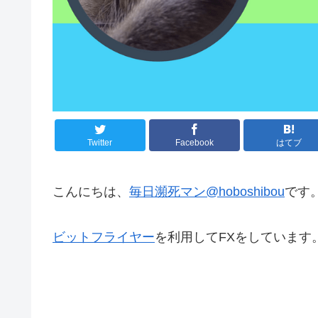
Twitter
Facebook
はてブ
こんにちは、
毎日瀕死マン@hoboshibou
です
ビットフライヤー
を利用してFXをしています