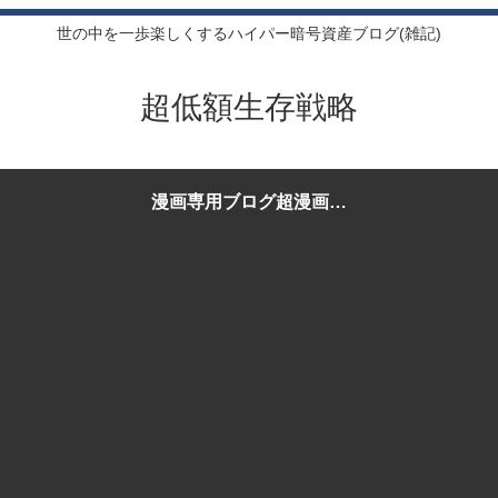
世の中を一歩楽しくするハイパー暗号資産ブログ(雑記)
超低額生存戦略
漫画専用ブログ超漫画生
存戦略