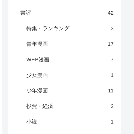
書評
42
特集・ランキング
3
青年漫画
17
WEB漫画
7
少女漫画
1
少年漫画
11
投資・経済
2
小説
1