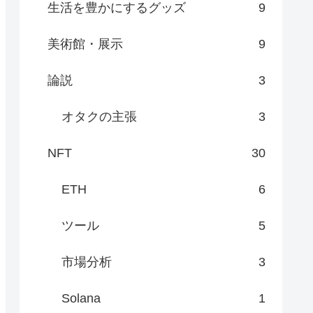
生活を豊かにするグッズ
9
美術館・展示
9
論説
3
オタクの主張
3
NFT
30
ETH
6
ツール
5
市場分析
3
Solana
1