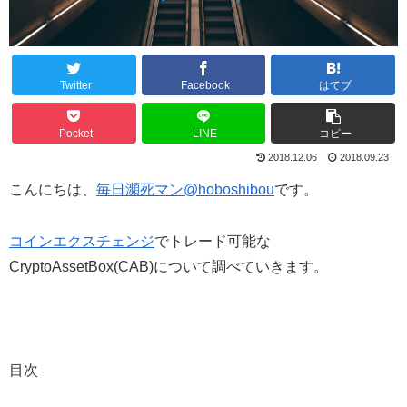
Twitter
Facebook
はてブ
Pocket
LINE
コピー
2018.12.06
2018.09.23
こんにちは、
毎日瀕死マン@hoboshibou
です。
コインエクスチェンジ
でトレード可能な
CryptoAssetBox(CAB)について調べていきます。
目次