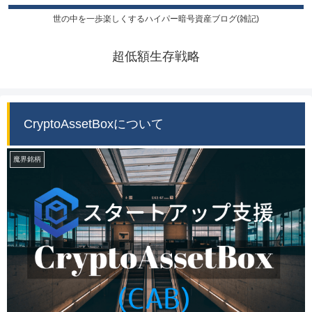
世の中を一歩楽しくするハイパー暗号資産ブログ(雑記)
超低額生存戦略
CryptoAssetBoxについて
魔界銘柄