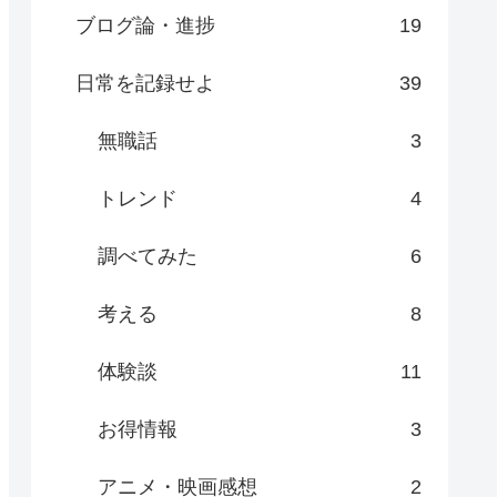
ブログ論・進捗
19
日常を記録せよ
39
無職話
3
トレンド
4
調べてみた
6
考える
8
体験談
11
お得情報
3
アニメ・映画感想
2