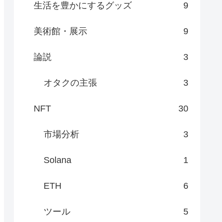
生活を豊かにするグッズ
9
美術館・展示
9
論説
3
オタクの主張
3
NFT
30
市場分析
3
Solana
1
ETH
6
ツール
5