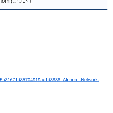
onomiについて
d/5b31671d85704919ac1d3838_Atonomi-Network-