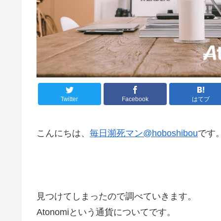
Twitter
Facebook
はてブ
こんにちは、
毎日瀕死マン@hoboshibou
です
見つけてしまったので調べていきます。
Atonomiという通貨についてです。