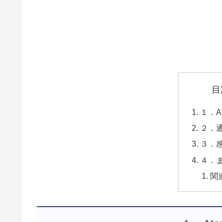
目
１．A
２．
３．
４．
関