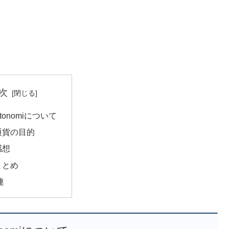
次
tonomiについて
通貨の目的
感想
まとめ
連