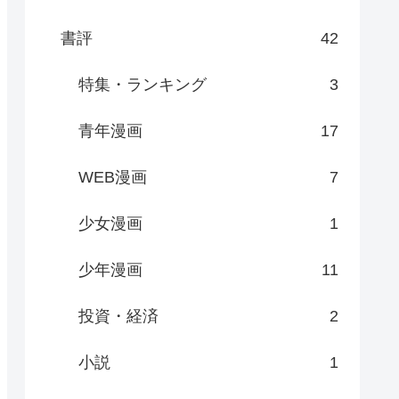
書評
42
特集・ランキング
3
青年漫画
17
WEB漫画
7
少女漫画
1
少年漫画
11
投資・経済
2
小説
1