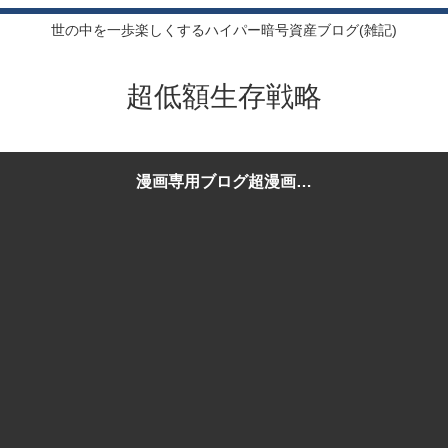
世の中を一歩楽しくするハイパー暗号資産ブログ(雑記)
超低額生存戦略
漫画専用ブログ超漫画生
存戦略