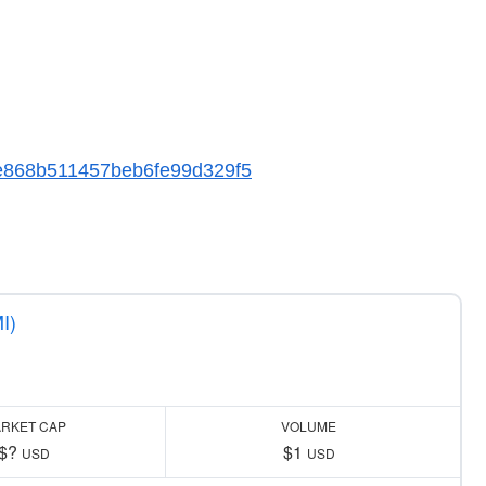
868b511457beb6fe99d329f5
I)
RKET CAP
VOLUME
$?
$1
USD
USD