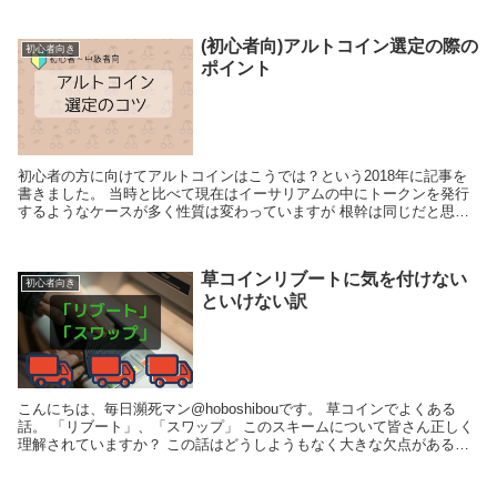
(初心者向)アルトコイン選定の際の
初心者向き
ポイント
初心者の方に向けてアルトコインはこうでは？という2018年に記事を
書きました。 当時と比べて現在はイーサリアムの中にトークンを発行
するようなケースが多く性質は変わっていますが 根幹は同じだと思い
ます。
草コインリブートに気を付けない
初心者向き
といけない訳
こんにちは、毎日瀕死マン@hoboshibouです。 草コインでよくある
話。 「リブート」、「スワップ」 このスキームについて皆さん正しく
理解されていますか？ この話はどうしようもなく大きな欠点がある気
がしています。 というわけで書い...