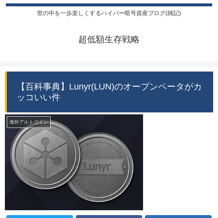
世の中を一歩楽しくするハイパー暗号資産ブログ(雑記)
超低額生存戦略
【百科事典】Lunyr(LUN)のオープンベータがカ
ッコいい件
海外アルトコイン