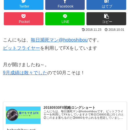
Twitter
Facebook
はてブ
Pocket
LINE
コピー
2018.11.23
2018.10.01
こんにちは、
毎日瀕死マン@hoboshibou
です。
ビットフライヤー
を利用してFXをしています
月が開けましたね～。
9月成績は散々でした
ので10月こそは！
20180930FX戦略ロングショート
こんにちは、毎日瀕死マン@hoboshibouです。ビットフライ
ヤーを利用してFXをしていますさて昨日①6800見に行くのと
②このまま落ちるのと③6860をやぶれるを想定していました
が②になりそうですね。この場合、全戻しを想定した方が良
い気
hoboshibou.net