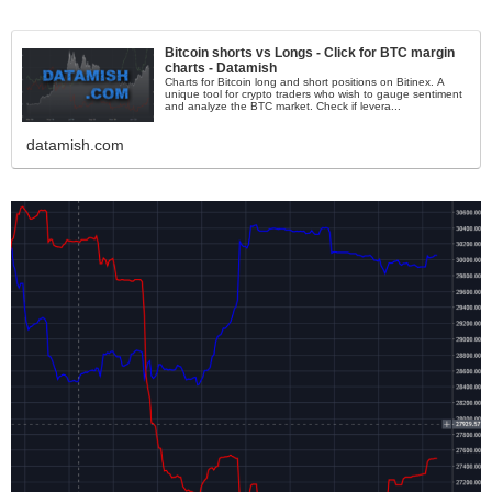
Bitcoin shorts vs Longs - Click for BTC margin
charts - Datamish
Charts for Bitcoin long and short positions on Bitinex. A
unique tool for crypto traders who wish to gauge sentiment
and analyze the BTC market. Check if levera...
datamish.com