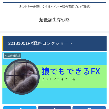
世の中を一歩楽しくするハイパー暗号資産ブログ(雑記)
超低額生存戦略
20181001FX戦略ロングショート
FXと分析日記