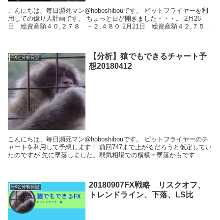
こんにちは、毎日瀕死マン@hoboshibouです。 ビットフライヤーを利
用しての億り人計画です。 ちょっと日が開きました・・・。 2月26
日 総資産額４０,２７８ －２,４８０ 2月21日 総資産額４２,７５
８ +４５５ 2...
【分析】猿でもできるチャート予
FXと分析日記
想20180412
こんにちは、毎日瀕死マン@hoboshibouです。 ビットフライヤーのチ
ャートを利用して予想します！ 前回747まで上がるだろうと仮定してい
たのですが 先に墜落しました。弱気相場での横横＝墜落かもです
ね・・・。 これで...
20180907FX戦略 リスクオフ、
FXと分析日記
トレンドライン、下落、LS比