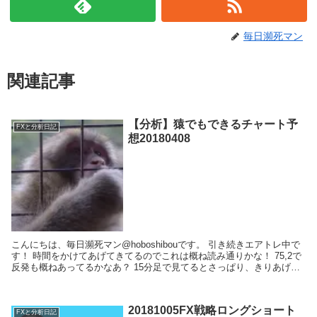
毎日瀕死マン
関連記事
【分析】猿でもできるチャート予
FXと分析日記
想20180408
こんにちは、毎日瀕死マン@hoboshibouです。 引き続きエアトレ中で
す！ 時間をかけてあげてきてるのでこれは概ね読み通りかな！ 75,2で
反発も概ねあってるかなあ？ 15分足で見てるとさっぱり、きりあげて
いるので ...
20181005FX戦略ロングショート
FXと分析日記