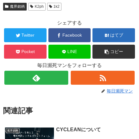
魔界銘柄
K2ph
1k2
シェアする
Twitter
Facebook
はてブ
Pocket
LINE
コピー
毎日瀕死マンをフォローする
毎日瀕死マン
関連記事
CYCLEANについて
魔界銘柄