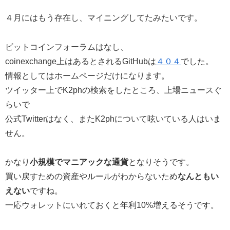
４月にはもう存在し、マイニングしてたみたいです。
ビットコインフォーラムはなし、
coinexchange上はあるとされるGitHubは
４０４
でした。
情報としてはホームページだけになります。
ツイッター上でK2phの検索をしたところ、上場ニュースぐ
らいで
公式Twitterはなく、またK2phについて呟いている人はいま
せん。
かなり
小規模でマニアックな通貨
となりそうです。
買い戻すための資産やルールがわからないため
なんともい
えない
ですね。
一応ウォレットにいれておくと年利10%増えるそうです。