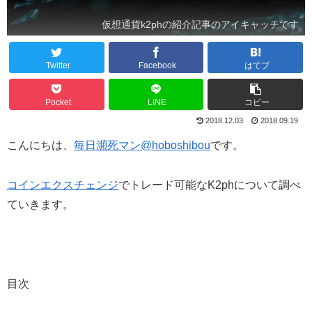
仮想通貨k2phの紹介記事のアイキャッチです
Twitter
Facebook
はてブ
Pocket
LINE
コピー
2018.12.03
2018.09.19
こんにちは、
毎日瀕死マン@hoboshibou
です。
コインエクスチェンジ
でトレード可能なK2phについて調べ
ていきます。
目次