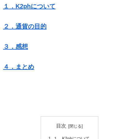
１．K2phについて
２．通貨の目的
３．感想
４．まとめ
目次
１．K2phについて