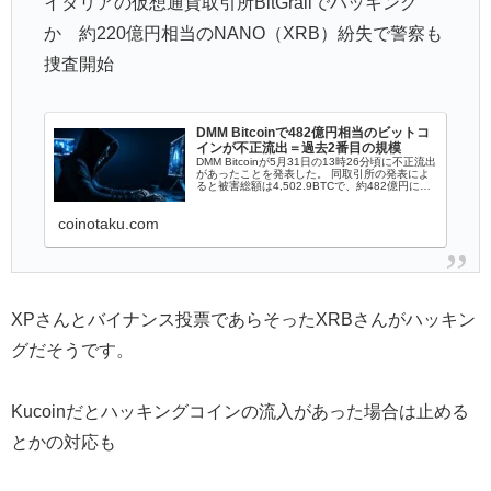
イタリアの仮想通貨取引所BitGrailでハッキング
か 約220億円相当のNANO（XRB）紛失で警察も
捜査開始
DMM Bitcoinで482億円相当のビットコ
インが不正流出＝過去2番目の規模
DMM Bitcoinが5月31日の13時26分頃に不正流出
があったことを発表した。 同取引所の発表によ
ると被害総額は4,502.9BTCで、約482億円に相
当するとのことだ。 国内で過去2番目の流出
coinotaku.com
XPさんとバイナンス投票であらそったXRBさんがハッキン
グだそうです。
Kucoinだとハッキングコインの流入があった場合は止める
とかの対応も