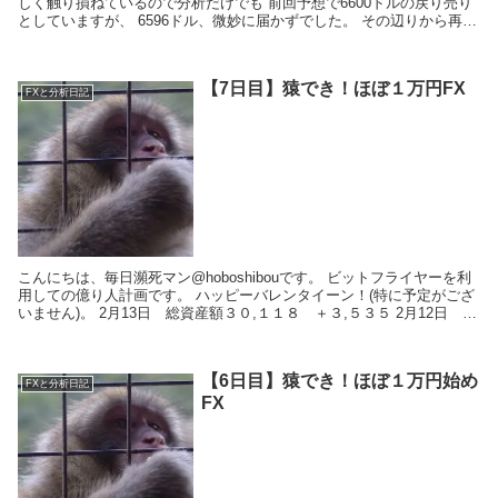
しく触り損ねているので分析だけでも 前回予想で6600ドルの戻り売り
としていますが、 6596ドル、微妙に届かずでした。 その辺りから再び
下落し...
【7日目】猿でき！ほぼ１万円FX
FXと分析日記
こんにちは、毎日瀕死マン@hoboshibouです。 ビットフライヤーを利
用しての億り人計画です。 ハッピーバレンタイーン！(特に予定がござ
いません)。 2月13日 総資産額３０,１１８ ＋３,５３５ 2月12日 総
資産額２６,...
【6日目】猿でき！ほぼ１万円始め
FXと分析日記
FX