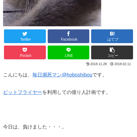
Twitter
Facebook
はてブ
Pocket
LINE
コピー
2018.11.28
2018.02.11
こんにちは、
毎日瀕死マン@hoboshibou
です。
ビットフライヤー
を利用しての億り人計画です。
今日は、負けました・・・。