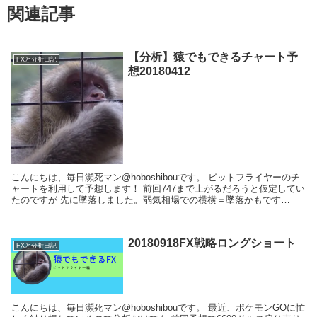
関連記事
【分析】猿でもできるチャート予
FXと分析日記
想20180412
こんにちは、毎日瀕死マン@hoboshibouです。 ビットフライヤーのチ
ャートを利用して予想します！ 前回747まで上がるだろうと仮定してい
たのですが 先に墜落しました。弱気相場での横横＝墜落かもです
ね・・・。 これで...
20180918FX戦略ロングショート
FXと分析日記
こんにちは、毎日瀕死マン@hoboshibouです。 最近、ポケモンGOに忙