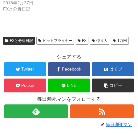
2018年2月27日
FXと分析日記
FXと分析日記
ビットフライヤー
FX
億り人
1万円
シェアする
Twitter
Facebook
はてブ
Pocket
LINE
コピー
毎日瀕死マンをフォローする
毎日瀕死マン