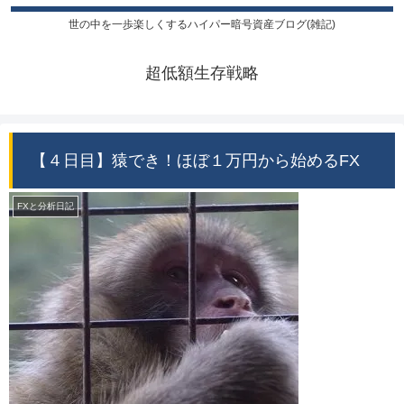
世の中を一歩楽しくするハイパー暗号資産ブログ(雑記)
超低額生存戦略
【４日目】猿でき！ほぼ１万円から始めるFX
FXと分析日記