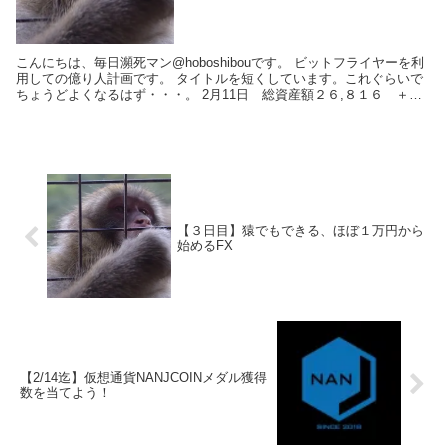
こんにちは、毎日瀕死マン@hoboshibouです。 ビットフライヤーを利
用しての億り人計画です。 タイトルを短くしています。これぐらいで
ちょうどよくなるはず・・・。 2月11日 総資産額２６,８１６ ＋２,
１７６ 2月10...
【３日目】猿でもできる、ほぼ１万円から
始めるFX
【2/14迄】仮想通貨NANJCOINメダル獲得
数を当てよう！