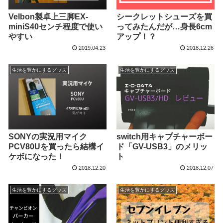
Velbon製卓上三脚EX-
シークレットシューズを買
miniS40センチ程度で使い
ってみたんだが…身長6cm
やすい
アップ！？
2019.04.23
2018.12.26
生活を豊かにするグッズ
生活を豊かにするグッズ
SONYの実況用マイク
switch用キャプチャーボー
PCV80Uを買ったら結構イ
ド「GV-USB3」のメリッ
ケボになった！
ト
2018.12.20
2018.12.07
生活を豊かにするグッズ
生活を豊かにするグッズ