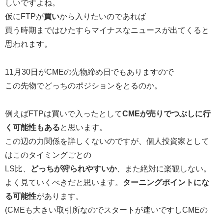
しいですよね。
仮にFTPが
買い
から入りたいのであれば
買う時期まではひたすらマイナスなニュースが出てくると
思われます。
11月30日がCMEの先物締め日でもありますので
この先物でどっちのポジションをとるのか。
例えばFTPは買いで入ったとして
CMEが売りでつぶしに行
く可能性もある
と思います。
この辺の力関係を詳しくないのですが、個人投資家として
はこのタイミングごとの
LS比、
どっちが狩られやすいか
、また絶対に楽観しない。
よく見ていくべきだと思います。
ターニングポイントにな
る可能性
があります。
(CMEも大きい取引所なのでスタートが速いですしCMEの