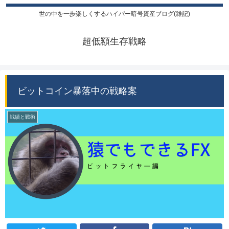
世の中を一歩楽しくするハイパー暗号資産ブログ(雑記)
超低額生存戦略
ビットコイン暴落中の戦略案
戦績と戦術