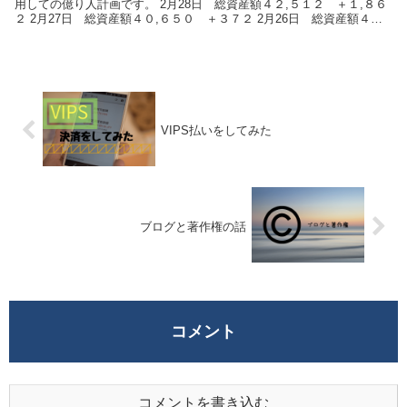
用しての億り人計画です。 2月28日 総資産額４２,５１２ ＋１,８６
２ 2月27日 総資産額４０,６５０ ＋３７２ 2月26日 総資産額４０,
２７８ －...
VIPS払いをしてみた
ブログと著作権の話
コメント
コメントを書き込む