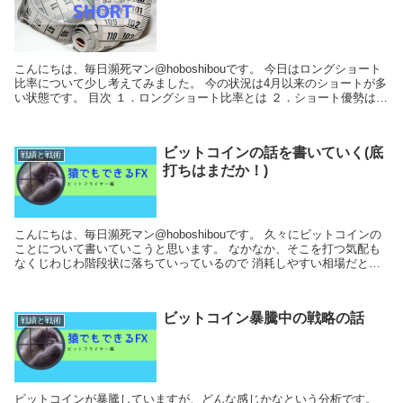
こんにちは、毎日瀕死マン@hoboshibouです。 今日はロングショート
比率について少し考えてみました。 今の状況は4月以来のショートが多
い状態です。 目次 １．ロングショート比率とは ２．ショート優勢は普
通なのか？ ３...
ビットコインの話を書いていく(底
戦績と戦術
打ちはまだか！)
こんにちは、毎日瀕死マン@hoboshibouです。 久々にビットコインの
ことについて書いていこうと思います。 なかなか、そこを打つ気配も
なくじわじわ階段状に落ちていっているので 消耗しやすい相場だと思
います。のんびり触りましょう。 ...
ビットコイン暴騰中の戦略の話
戦績と戦術
ビットコインが暴騰していますが、どんな感じかなという分析です。