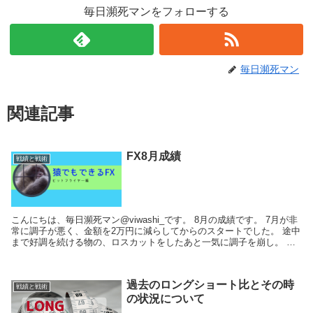
毎日瀕死マンをフォローする
毎日瀕死マン
関連記事
FX8月成績
戦績と戦術
こんにちは、毎日瀕死マン@viwashi_です。 8月の成績です。 7月が非
常に調子が悪く、金額を2万円に減らしてからのスタートでした。 途中
まで好調を続ける物の、ロスカットをしたあと一気に調子を崩し。 あ
ーやばいかも。...
過去のロングショート比とその時
戦績と戦術
の状況について