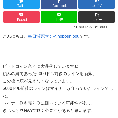
Twitter
Facebook
はてブ
Pocket
LINE
コピー
2018.12.26
2018.11.21
こんにちは、
毎日瀕死マン@hoboshibou
です。
ビットコイン久々に大暴落していますね。
頼みの綱であった6000ドル前後のラインを陥落。
この後は底が見えなくなっています。
6000ドル前後のラインはマイナーが守っていたラインでし
た。
マイナー側も売り側に回っている可能性があり、
きちんと見極めて動く必要性があると思います。