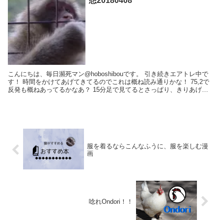
想20180408
こんにちは、毎日瀕死マン@hoboshibouです。 引き続きエアトレ中で
す！ 時間をかけてあげてきてるのでこれは概ね読み通りかな！ 75,2で
反発も概ねあってるかなあ？ 15分足で見てるとさっぱり、きりあげて
いるので ...
服を着るならこんなふうに、服を楽しむ漫
画
唸れOndori！！