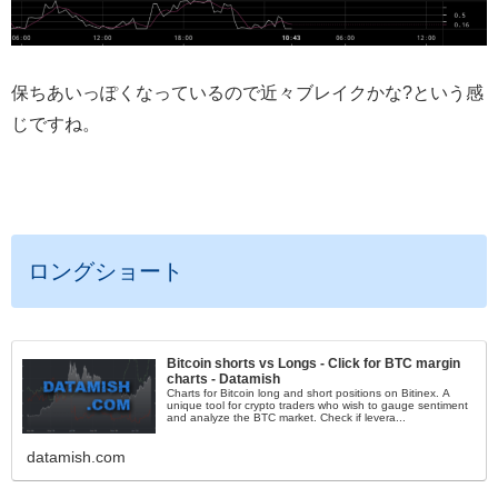
保ちあいっぽくなっているので近々ブレイクかな?という感
じですね。
ロングショート
Bitcoin shorts vs Longs - Click for BTC margin
charts - Datamish
Charts for Bitcoin long and short positions on Bitinex. A
unique tool for crypto traders who wish to gauge sentiment
and analyze the BTC market. Check if levera...
datamish.com