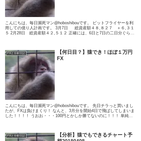
こんにちは、毎日瀕死マン@hoboshibouです。 ビットフライヤーを利
用しての億り人計画です。 3月7日 総資産額４８,８２７ ＋６,３１
５ 2月28日 総資産額４２,５１２ 正確には、6日と7日の二日分ぐらい
です。...
【何日目？】猿でき！ほぼ１万円
FXと分析日記
FX
こんにちは、毎日瀕死マン@hoboshibouです。 先日チラっと買いまし
たが、FXは負けまくり！ なんと、3月分を開始4日で飛ばしてしまいま
した！！！！ うおお・・・100円とかしか勝てないのに！！！ 単純に1
日負...
【分析】猿でもできるチャート予
FXと分析日記