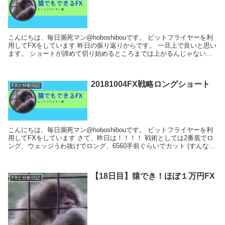
こんにちは、毎日瀕死マン@hoboshibouです。 ビットフライヤーを利
用してFXをしています 昨日の振り返りからです。 一旦上で良いと思い
ます。 ショートが諦めて切り始めるところまでは上がるんじゃないか
なと思っています。 ...
20181004FX戦略ロングショート
FXと分析日記
こんにちは、毎日瀕死マン@hoboshibouです。 ビットフライヤーを利
用してFXをしています さて、昨日は！！！！ 戦術としては2番底でロ
ング、ウェッジうわ抜けでロング、6560手前ぐらいでカット (すんなり
戻さなければ...
【18日目】猿でき！ほぼ１万円FX
FXと分析日記