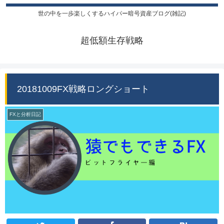
世の中を一歩楽しくするハイパー暗号資産ブログ(雑記)
超低額生存戦略
20181009FX戦略ロングショート
FXと分析日記