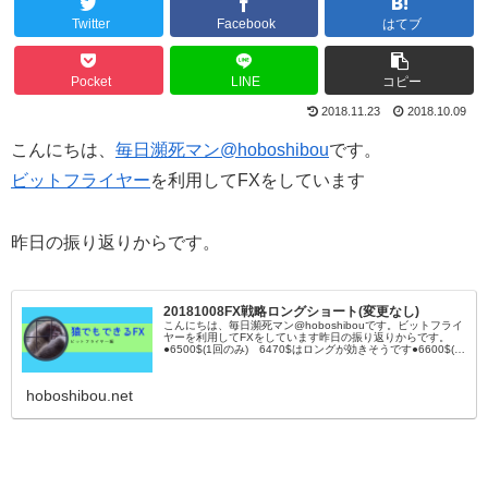
Twitter
Facebook
はてブ
Pocket
LINE
コピー
2018.11.23
2018.10.09
こんにちは、
毎日瀕死マン@hoboshibou
です。
ビットフライヤー
を利用してFXをしています
昨日の振り返りからです。
20181008FX戦略ロングショート(変更なし)
こんにちは、毎日瀕死マン@hoboshibouです。ビットフライ
ヤーを利用してFXをしています昨日の振り返りからです。
●6500$(1回のみ) 6470$はロングが効きそうです●6600$(短
期)、6620$、6710$(トレンドライン)、
hoboshibou.net