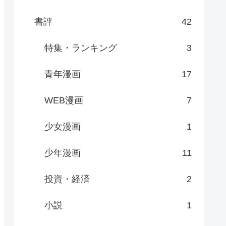
書評
42
特集・ランキング
3
青年漫画
17
WEB漫画
7
少女漫画
1
少年漫画
11
投資・経済
2
小説
1