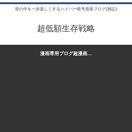
世の中を一歩楽しくするハイパー暗号資産ブログ(雑記)
超低額生存戦略
漫画専用ブログ超漫画生
存戦略