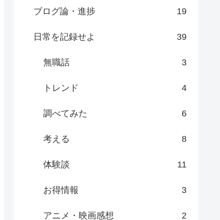
ブログ論・進捗
19
日常を記録せよ
39
無職話
3
トレンド
4
調べてみた
6
考える
8
体験談
11
お得情報
3
アニメ・映画感想
2