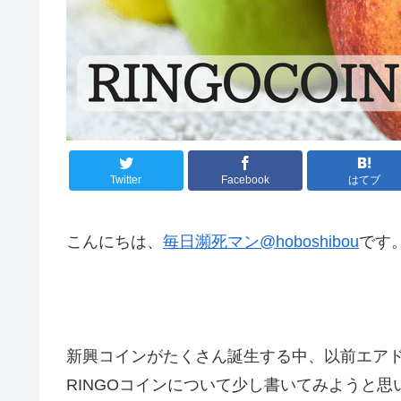
Twitter
Facebook
はてブ
こんにちは、
毎日瀕死マン@hoboshibou
です
新興コインがたくさん誕生する中、以前エア
RINGOコインについて少し書いてみようと思