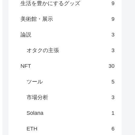
生活を豊かにするグッズ
9
美術館・展示
9
論説
3
オタクの主張
3
NFT
30
ツール
5
市場分析
3
Solana
1
ETH
6