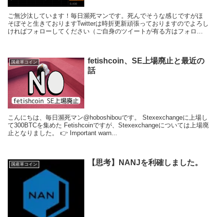
ご無沙汰しています！毎日瀕死マンです。死んでそうな感じですがほ
そぼそと生きておりますTwitterは時折更新頑張っておりますのでよろし
ければフォローしてください（ご自身のツイートが有る方はフォロバ
しております）さて本日はGMOコインで行われ...
fetishcoin、SE上場廃止と最近の
国産草コイン
話
こんにちは、毎日瀕死マン@hoboshibouです。 Stexexchangeに上場し
て300BTCを集めた Fetishcoinですが、Stexexchangeについては上場廃
止となりました。 👉 Important warn...
【思考】NANJを利確しました。
国産草コイン