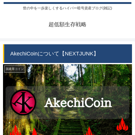
世の中を一歩楽しくするハイパー暗号資産ブログ(雑記)
超低額生存戦略
AkechiCoinについて【NEXTJUNK】
国産草コイン