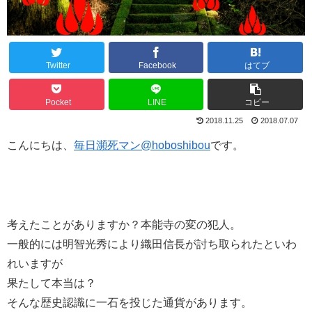
Twitter
Facebook
はてブ
Pocket
LINE
コピー
2018.11.25
2018.07.07
こんにちは、
毎日瀕死マン@hoboshibou
です。
考えたことがありますか？本能寺の変の犯人。
一般的には明智光秀により織田信長が討ち取られたといわ
れいますが
果たして本当は？
そんな歴史認識に一石を投じた通貨があります。