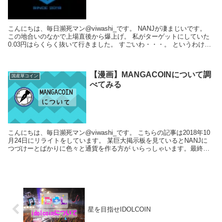
こんにちは、毎日瀕死マン@viwashi_です。 NANJが凄まじいです。
この地合いのなかで上場直後から爆上げ。 私がターゲットにしていた
0.03円はらくらく抜いて行きました。 すごいわ・・・。 というわけで
私の予想を超...
【漫画】MANGACOINについて調
国産草コイン
べてみる
こんにちは、毎日瀕死マン@viwashi_です。 こちらの記事は2018年10
月24日にリライトをしています。 某巨大掲示板を見ているとNANJに
つづけーとばかりに色々と通貨を作る方が いらっしゃいます。最終的
に成功するかどうかのポイントは...
星を目指せIDOLCOIN