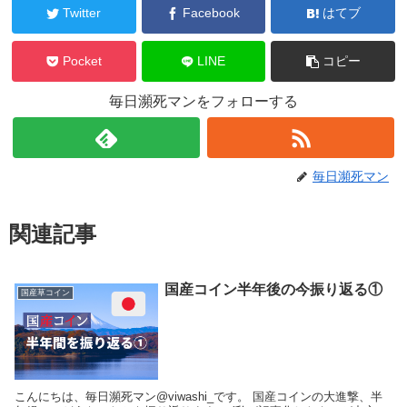
Twitter
Facebook
はてブ
Pocket
LINE
コピー
毎日瀕死マンをフォローする
毎日瀕死マン
関連記事
国産コイン半年後の今振り返る①
国産草コイン
こんにちは、毎日瀕死マン@viwashi_です。 国産コインの大進撃、半