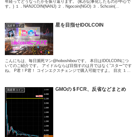
年経ってどうなったかを振り返ります。 (私が記事化したものが中心で
す。) １．NANJCOIN(NANJ) ２．Ngocoin(NGO) ３．5chcoin(...
星を目指せIDOLCOIN
国産草コイン
こんにちは、毎日瀕死マン@hoboshibouです。 本日はIDOLCOINにつ
いてのご紹介です。 アイドルならば目指すのは月ではなく”スター”です
ね。 P君！P君！ コインエクスチェンジで購入可能ですよ。 目次 １．
IDOLCO...
GMOの＄FCR、反省などまとめ
国産草コイン