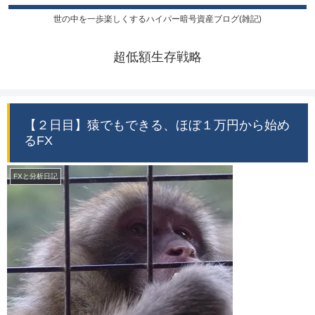
世の中を一歩楽しくするハイパー暗号資産ブログ(雑記)
超低額生存戦略
【２日目】猿でもできる、ほぼ１万円から始め
るFX
FXと分析日記