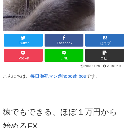
Twitter
Facebook
はてブ
Pocket
LINE
コピー
2018.11.28
2018.02.09
こんにちは、
毎日瀕死マン@hoboshibou
です。
猿でもできる、ほぼ１万円から
始めるFX