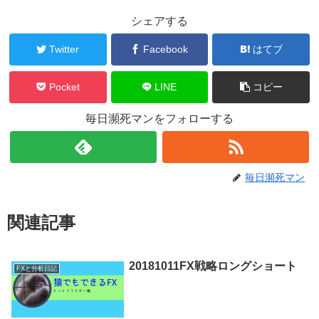
シェアする
Twitter
Facebook
はてブ
Pocket
LINE
コピー
毎日瀕死マンをフォローする
毎日瀕死マン
関連記事
20181011FX戦略ロングショート
FXと分析日記