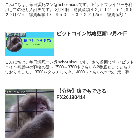
こんにちは、毎日瀕死マン@hoboshibouです。 ビットフライヤーを利
用しての億り人計画です。 2月28日 総資産額４２,５１２ ＋１,８６
２ 2月27日 総資産額４０,６５０ ＋３７２ 2月26日 総資産額４０,
２７８ －...
ビットコイン戦略更新12月29日
FXと分析日記
こんにちは、毎日瀕死マン@hoboshibouです。 さて前回です ＜ビット
コイン暴騰中の戦略の話＞ 3500～3700＄ぐらいを2番底としてとらえ
ておりました、 3700をタッチして今、4000＄ぐらいですね。第一弾が
刺...
【分析】猿でもできる
FXと分析日記
FX20180414