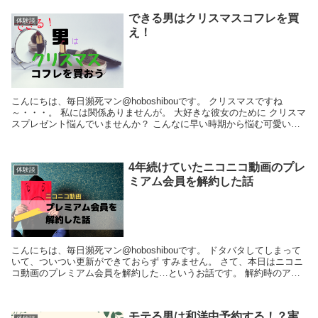
できる男はクリスマスコフレを買
体験談
え！
こんにちは、毎日瀕死マン@hoboshibouです。 クリスマスですね
～・・・。 私には関係ありませんが。 大好きな彼女のために クリスマ
スプレゼント悩んでいませんか？ こんなに早い時期から悩む可愛い彼
女がいる男性諸君のために 彼...
4年続けていたニコニコ動画のプレ
体験談
ミアム会員を解約した話
こんにちは、毎日瀕死マン@hoboshibouです。 ドタバタしてしまって
いて、ついつい更新ができておらず すみません。 さて、本日はニコニ
コ動画のプレミアム会員を解約した…というお話です。 解約時のアン
ケートが悩んでそうで私も考えてしま...
モテる男は和洋中予約する！？実