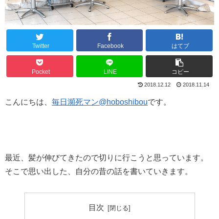
Twitter
Facebook
はてブ
Pocket
LINE
コピー
2018.12.12
2018.11.14
こんにちは、
毎日瀕死マン@hoboshibou
です。
最近、髪が伸びてきたので切りに行こうと思っています。
そこで思い出した、自分の昔の話を書いていきます。
目次