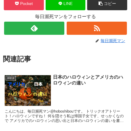
Pocket
LINE
コピー
毎日瀕死マンをフォローする
毎日瀕死マン
関連記事
日本のハロウィンとアメリカのハ
体験談
ロウィンの違い
こんにちは、毎日瀕死マン@hoboshibouです。 トリックオアトリー
ト！ハロウィンですね！ 何を隠そう私は帰国子女です、せっかくなの
で アメリカでのハロウィンの思い出と日本のハロウィンの違いを書い
ていこうと 思いました。 ハロ...