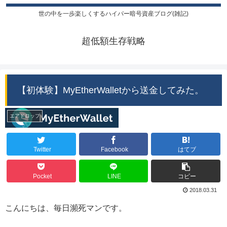
世の中を一歩楽しくするハイパー暗号資産ブログ(雑記)
超低額生存戦略
【初体験】MyEtherWalletから送金してみた。
エアドロップ
Twitter
Facebook
はてブ
Pocket
LINE
コピー
2018.03.31
こんにちは、毎日瀕死マンです。