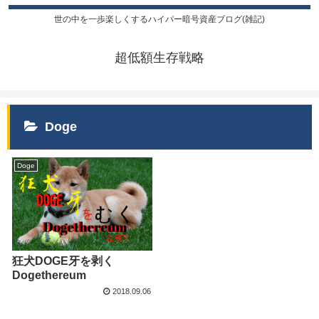
世の中を一歩楽しくするハイパー暗号資産ブログ(雑記)
超低額生存戦略
Doge
Doge
狂犬DOGE牙を剥く
Dogethereum
2018.09.06