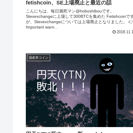
fetishcoin、SE上場廃止と最近の話
こんにちは、毎日瀕死マン@hoboshibouです。
Stexexchangeに上場して300BTCを集めた Fetishcoinで
が、Stexexchangeについては上場廃止となりました。 👉
Important warn...
2018.11.
国産草コイン