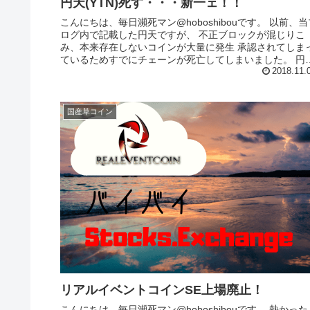
円天(YTN)死す・・・新一ェ！！
こんにちは、毎日瀕死マン@hoboshibouです。 以前、当ブ
ログ内で記載した円天ですが、 不正ブロックが混じりこ
み、本来存在しないコインが大量に発生 承認されてしま
ているためすでにチェーンが死亡してしまいました。 円天
の業を背...
2018.11.
国産草コイン
リアルイベントコインSE上場廃止！
こんにちは、毎日瀕死マン@hoboshibouです。 熱かった