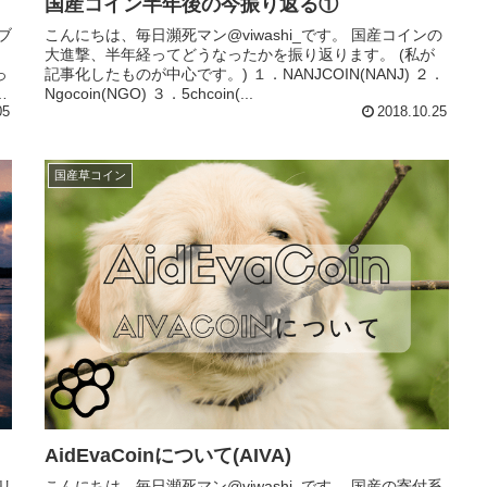
国産コイン半年後の今振り返る①
こんにちは、毎日瀕死マン@viwashi_です。 国産コインの
大進撃、半年経ってどうなったかを振り返ります。 (私が
っ
記事化したものが中心です。) １．NANJCOIN(NANJ) ２．
Ngocoin(NGO) ３．5chcoin(...
05
2018.10.25
国産草コイン
AidEvaCoinについて(AIVA)
リ
こんにちは、毎日瀕死マン@viwashi_です。 国産の寄付系