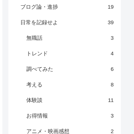
ブログ論・進捗
19
日常を記録せよ
39
無職話
3
トレンド
4
調べてみた
6
考える
8
体験談
11
お得情報
3
アニメ・映画感想
2