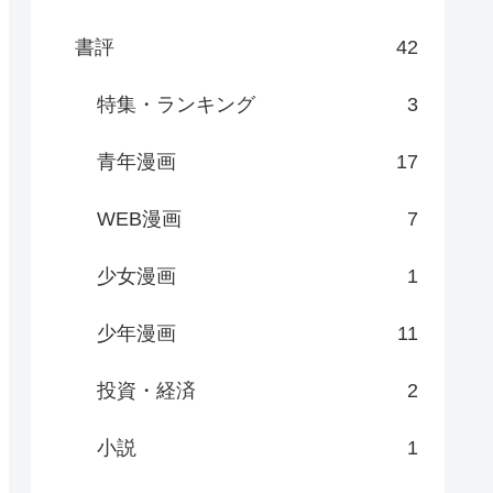
書評
42
特集・ランキング
3
青年漫画
17
WEB漫画
7
少女漫画
1
少年漫画
11
投資・経済
2
小説
1