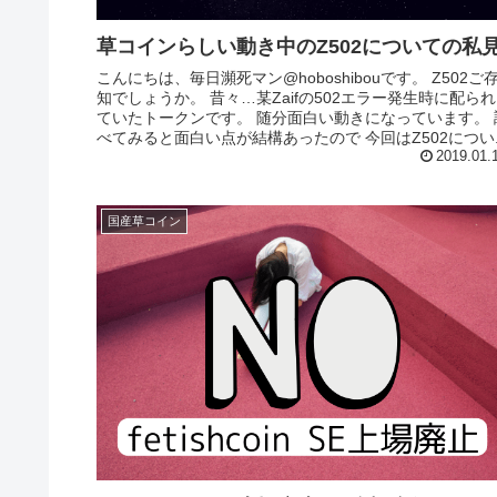
草コインらしい動き中のZ502についての私
こんにちは、毎日瀕死マン@hoboshibouです。 Z502ご存
知でしょうか。 昔々…某Zaifの502エラー発生時に配られ
ていたトークンです。 随分面白い動きになっています。 
べてみると面白い点が結構あったので 今回はZ502につい..
2019.01.
国産草コイン