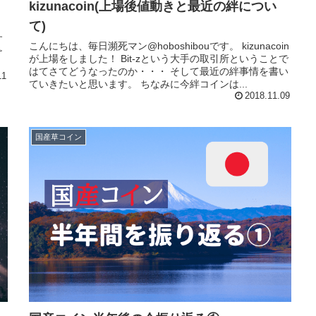
kizunacoin(上場後値動きと最近の絆につい
て)
す
こんにちは、毎日瀕死マン@hoboshibouです。 kizunacoin
が上場をしました！ Bit-zという大手の取引所ということで
はてさてどうなったのか・・・ そして最近の絆事情を書い
11
ていきたいと思います。 ちなみに今絆コインは...
2018.11.09
国産草コイン