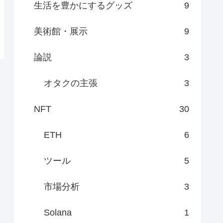
生活を豊かにするグッズ
9
美術館・展示
9
論説
3
オタクの主張
3
NFT
30
ETH
6
ツール
5
市場分析
3
Solana
1