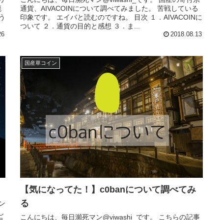
廃
通貨、AIVACOINについて調べてみました。 苦戦している
う
印象です。 エイバと読むのですね。 目次 １．AIVACOINに
ついて ２．通貨の目的と感想 ３．ま...
26
2018.08.13
国産草コイン
【気になってた！】c0banについて調べてみ
る
し
こんにちは、毎日瀕死マン@viwashi_です。 こちらの記事