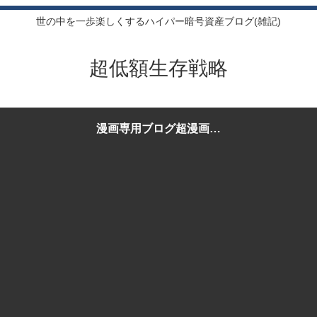
世の中を一歩楽しくするハイパー暗号資産ブログ(雑記)
超低額生存戦略
漫画専用ブログ超漫画生
存戦略