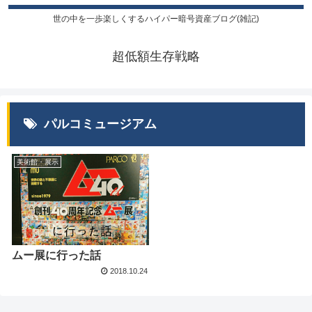
世の中を一歩楽しくするハイパー暗号資産ブログ(雑記)
超低額生存戦略
パルコミュージアム
美術館・展示
ムー展に行った話
2018.10.24