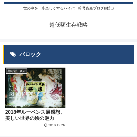
世の中を一歩楽しくするハイパー暗号資産ブログ(雑記)
超低額生存戦略
バロック
美術館・展示
2018年ルーベンス展感想、
美しい世界の絵の魅力
2018.12.26