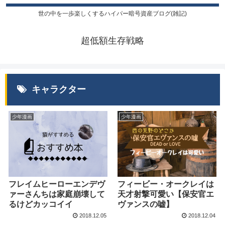
世の中を一歩楽しくするハイパー暗号資産ブログ(雑記)
超低額生存戦略
キャラクター
少年漫画
少年漫画
フレイムヒーローエンデヴ
フィービー・オークレイは
ァーさんちは家庭崩壊して
天才射撃可愛い【保安官エ
るけどカッコイイ
ヴァンスの嘘】
2018.12.05
2018.12.04